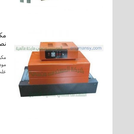
مكي
نصف
مكي
علب