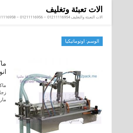
Skip
الات تعبئة وتغليف
to
content
الات التعبئة والتغليف 01211116954 – 01211116956 – 01211116958
الوسم:
اوتوماتيكيا
ماك
انو
ماكي
مار