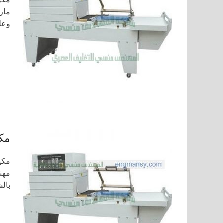
مار
وعلب
مكي
مهن
بالش