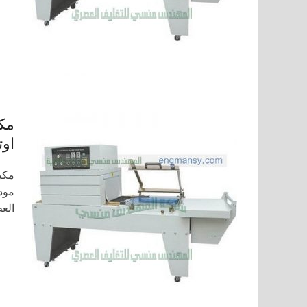
مكي
اوت
مكي
الع