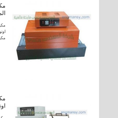
مك
الم
مكي
مكي
مكي
اوت