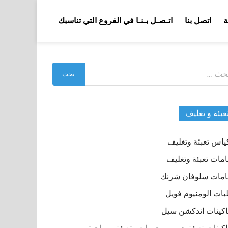
ة
اتصل بنا
اتـصـل بـنـا في الفروع التي تناسبك
بحث
:
عبئة و تغليف
ياس تعبئة وتغليف
مات تعبئة وتغليف
مات سلوفان شرنك
ات الومنيوم فويل
كينات اندكشن سيل