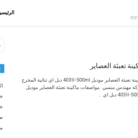
الرئيسي
ال
عن
ينة تعبئة العصاير
ت
ماكينة تعبئة العصاير موديل 403II-500ml دبل اي ثنائية المخرج
اك
كة مهندس منسي مواصفات ماكينة تعبئة العصاير موديل
403II- دبل اي …
خا
خا
طب
ما