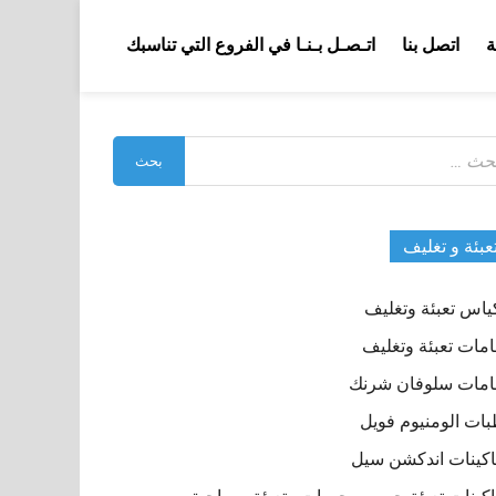
ة
اتصل بنا
اتـصـل بـنـا في الفروع التي تناسبك
بحث
:
عبئة و تغليف
ياس تعبئة وتغليف
مات تعبئة وتغليف
مات سلوفان شرنك
ات الومنيوم فويل
كينات اندكشن سيل